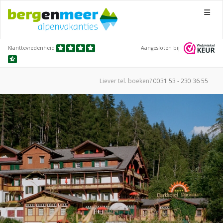
Menu
Klanttevredenheid
Aangesloten bij
Liever tel.
boeken?
0031 53 - 230 36 55