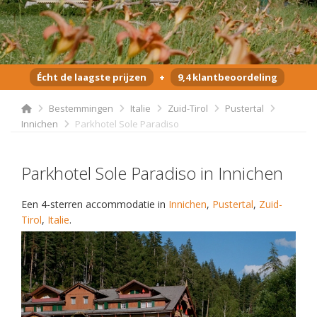
Écht de laagste prijzen
+
9,4 klantbeoordeling
Bestemmingen
Italie
Zuid-Tirol
Pustertal
Innichen
Parkhotel Sole Paradiso
Parkhotel Sole Paradiso in Innichen
Een 4-sterren accommodatie in
Innichen
,
Pustertal
,
Zuid-
Tirol
,
Italie
.