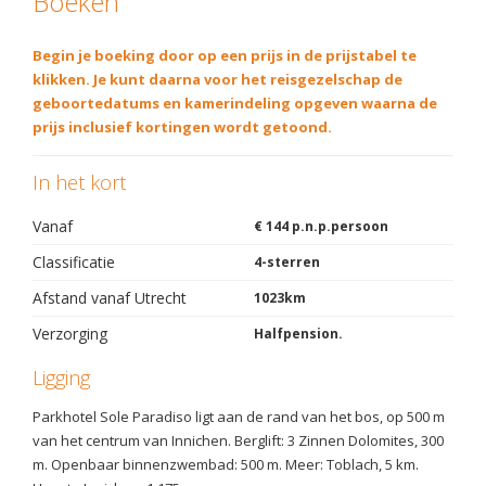
Boeken
Begin je boeking door op een prijs in de prijstabel te
klikken. Je kunt daarna voor het reisgezelschap de
geboortedatums en kamerindeling opgeven waarna de
prijs inclusief kortingen wordt getoond.
In het kort
Vanaf
€ 144 p.n.p.persoon
Classificatie
4-sterren
Afstand vanaf Utrecht
1023km
Verzorging
Halfpension.
Ligging
Parkhotel Sole Paradiso ligt aan de rand van het bos, op 500 m
van het centrum van Innichen. Berglift: 3 Zinnen Dolomites, 300
m. Openbaar binnenzwembad: 500 m. Meer: Toblach, 5 km.