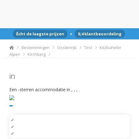
Écht de laagste prijzen
+
9,4 klantbeoordeling
Bestemmingen
Oostenrijk
Tirol
Kitzbuheler
Alpen
Kirchberg
in
Een -sterren accommodatie in
,
,
,
.
✓
✓
✓